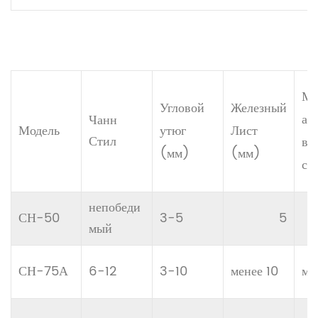
Ме
Угловой
Железный
ал
Чанн
Модель
утюг
Лист
Стил
вы
(мм)
(мм)
ст
непобеди
СН-50
3-5
5
мый
СН-75А
6-12
3-10
менее 10
ме