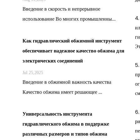
Введение в скорость и непрерывное
4.
использование Во многих промышленны...
ил
ги
Как гидравлический обжимной инструмент
Эт
обеспечивает надежное качество обжима для
электрических соединений
5.
Jul 25,2025
пр
Введение в обжимной важность качества
ог
см
Качество обжима имеет решающее ...
6.
Универсальность инструмента
ри
гидравлического обжима в поддержке
пе
различных размеров и типов обжима