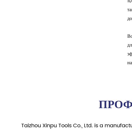
10
та
до
Вс
дл
эф
на
ПРОФ
Taizhou Xinpu Tools Co., Ltd. is a manufact