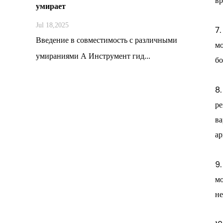
вр
умирает
Jul 18,2025
7.
Введение в совместимость с различными
мо
умираниями А Инструмент гид...
бо
8.
ре
ва
ар
9.
мо
не