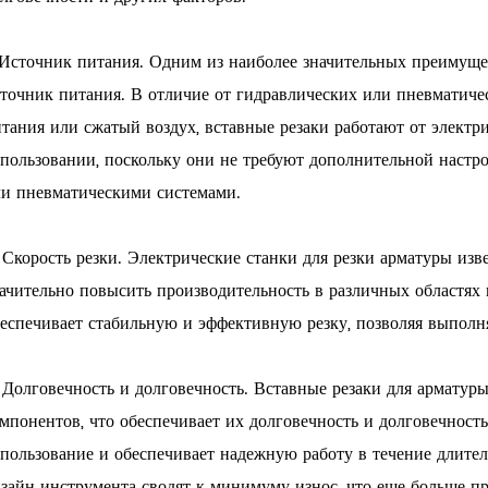
 Источник питания. Одним из наиболее значительных преимуще
точник питания. В отличие от гидравлических или пневматиче
тания или сжатый воздух, вставные резаки работают от электр
пользовании, поскольку они не требуют дополнительной настр
и пневматическими системами.
 Скорость резки. Электрические станки для резки арматуры изв
ачительно повысить производительность в различных областя
еспечивает стабильную и эффективную резку, позволяя выполня
 Долговечность и долговечность. Вставные резаки для арматур
мпонентов, что обеспечивает их долговечность и долговечност
пользование и обеспечивает надежную работу в течение длител
зайн инструмента сводят к минимуму износ, что еще больше пр