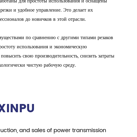
зработаны для простоты использования и оснащены
езки и удобное управление. Это делает их
ссионалов до новичков в этой отрасли.
муществами по сравнению с другими типами резаков
простоту использования и экономическую
 повысить свою производительность, снизить затраты
кологически чистую рабочую среду.
XINPU
duction, and sales of power transmission