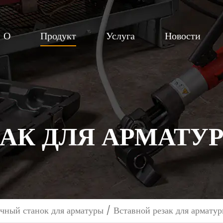
О
Продукт
Услуга
Новости
ЗАК ДЛЯ АРМАТУ
очный станок для арматуры
/
Вставной резак для армату